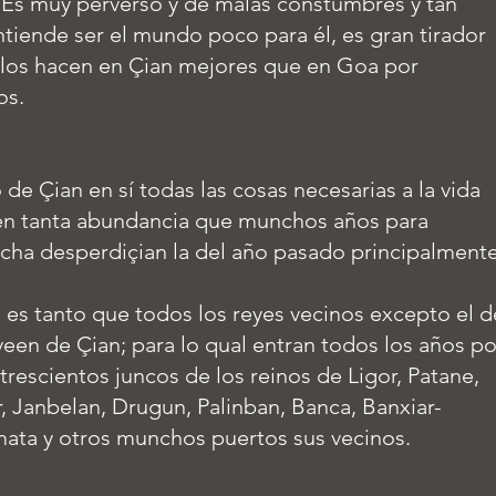
. Es muy perverso y de malas constumbres y tan
tiende ser el mundo poco para él, es gran tirador
 los hacen en Çian mejores que en Goa por
os.
 de Çian en sí todas las cosas necesarias a la vida
en tanta abundancia que munchos años para
echa desperdiçian la del año pasado principalment
e es tanto que todos los reyes vecinos excepto el d
een de Çian; para lo qual entran todos los años po
trescientos juncos de los reinos de Ligor, Patane,
r, Janbelan, Drugun, Palinban, Banca, Banxiar-
ata y otros munchos puertos sus vecinos.