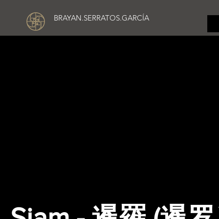
BRAYAN.SERRATOS.GARCÍA
Siam - 暹羅 (暹