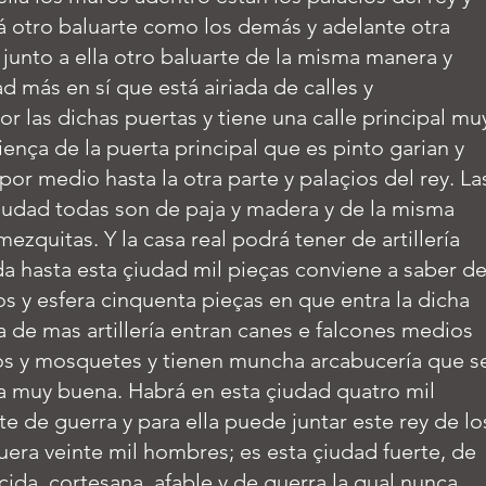
tá otro baluarte como los demás y adelante otra
 junto a ella otro baluarte de la misma manera y
ad más en sí que está airiada de calles y
r las dichas puertas y tiene una calle principal mu
nça de la puerta principal que es pinto garian y
por medio hasta la otra parte y palaçios del rey. La
iudad todas son de paja y madera y de la misma
ezquitas. Y la casa real podrá tener de artillería
a hasta esta çiudad mil pieças conviene a saber d
os y esfera cinquenta pieças en que entra la dicha
la de mas artillería entran canes e falcones medios
sos y mosquetes y tienen muncha arcabucería que s
rra muy buena. Habrá en esta çiudad quatro mil
 de guerra y para ella puede juntar este rey de lo
uera veinte mil hombres; es esta çiudad fuerte, de
ucida, cortesana, afable y de guerra la qual nunca