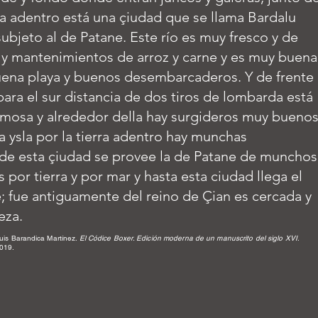
rra adentro está una çiudad que se llama Bardalu
ubjeto al de Patane. Este río es muy fresco y de
 y mantenimientos de arroz y carne y es muy buena
buena playa y buenos desembarcaderos. Y de frente
 para el sur distancia de dos tiros de lombarda está
rmosa y alrededor della hay surgideros muy buenos
a ysla por la tierra adentro hay munchas
 de esta çiudad se provee la de Patane de munchos
por tierra y por mar y hasta esta ciudad llega el
; fue antiguamente del reino de Çian es cercada y
eza.
uis Barandica Martínez.
El Códice Boxer. Edición moderna de un manuscrito del siglo XVI
.
019.