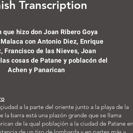
ish Transcription
n que hizo don Joan Ribero Goya
 Malaca con Antonio Diez, Enrique
 Francisco de las Nieves, Joan
las cosas de Patane y poblacón del
Achen y Panarican
ro
çiudad a la parte del oriente junto a la playa de la
e la barra está una plazón grande que se llama
ican de la qual poblaçión a la ciudad de Patane e
stancia de un tiro de lombarda y en partes más y